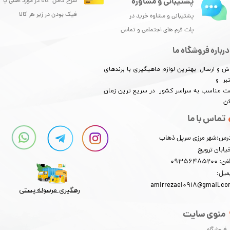
پشتیبانی و مشاوره
شرح کامل کالا در مورد اصلی یا
فیک بودن در زیر هر کالا
پشتیبانی و مشاوه خرید در
پلت فرم های اجتماعی و تماس
درباره فروشگاه ما
ش و ارسال بهترین لوازم ماهیگیری با برندهای
بر و
​​​​قیمت مناسب به سراسر کشور در سریع ترین زمان
کن
تماس با ما
رس:شهر مرزی سرپل ذهاب
یابان ترویج
: 09356485200
میل:
amirrezaei0918@gmail.c
رهگیری مرسوله پستی​​​​​​​
منوی سایت
فروشگاه