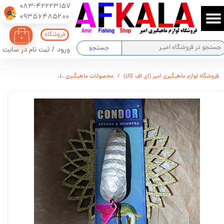
083-42223157
​​​​​​​09356485200
حساب کاربری من
فروشگاه
۰
تغییر گذر واژه
جستجو
ورود
/
ثبت نام در سایت
سفارشات
فروشگاه لوازم ماهیگیری امیر (ای اف کالا)
محصولات ماهیگیری
قاشقک CONDOR مدل 5036
خروج از حساب کاربری