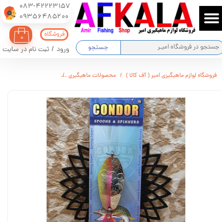
083-42223157
​​​​​​​09356485200
حساب کاربری من
فروشگاه
۰
تغییر گذر واژه
جستجو
ورود
/
ثبت نام در سایت
سفارشات
فروشگاه لوازم ماهیگیری امیر ( آف کالا )
محصولات ماهیگیری
قاشقک CONDOR مدل 5004 وزن : ۱۸ گرم
خروج از حساب کاربری