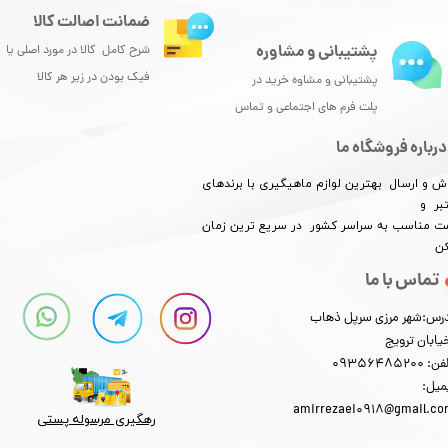
ضمانت اصالت کالا
پشتیبانی و مشاوره
شرح کامل کالا در مورد اصلی یا
فیک بودن در زیر هر کالا
پشتیبانی و مشاوه خرید در
پلت فرم های اجتماعی و تماس
درباره فروشگاه ما
ش و ارسال بهترین لوازم ماهیگیری با برندهای
بر و
​​​​قیمت مناسب به سراسر کشور در سریع ترین زمان
کن
تماس با ما
رس:شهر مرزی سرپل ذهاب
یابان ترویج
: 09356485200
میل:
amirrezaei0918@gmail.c
رهگیری مرسوله پستی​​​​​​​