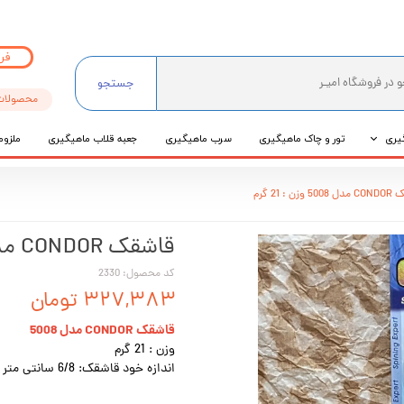
فر
جستجو
محصولات
یری
تور و چاک ماهیگیری
سرب ماهیگیری
جعبه قلاب ماهیگیری
ملزوم
ی
زن : 21 گرم
عی
قاشقک CONDOR مدل 5008 وزن : 21 گرم
کد محصول: 2330
۳۲۷,۳۸۳ تومان
قاشقک CONDOR مدل 5008
وزن : 21 گرم
اندازه خود قاشقک: 6/8 سانتی متر