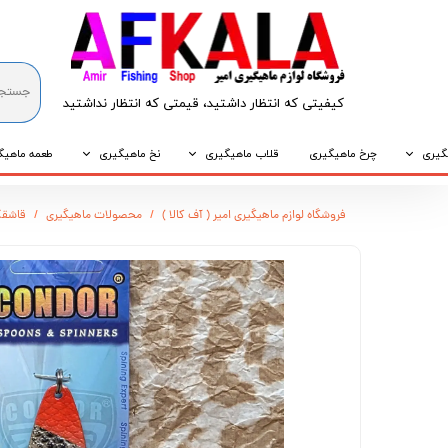
کیفیتی که انتظار داشتید، قیمتی که انتظار نداشتید​​​​​​​
گیری
چرخ ماهیگیری
قلاب ماهیگیری
نخ ماهیگیری
طعمه ماهیگ
که
قلاب پایه کوتاه
نخ براید
طعمه طبیع
فروشگاه لوازم ماهیگیری امیر ( آف کالا )
محصولات ماهیگیری
قاشقک CONDOR مدل 5008 و
که
قلاب پایه بلند
نخ نایلونی
طعمه مصنو
وپی
قلاب سه شاخ