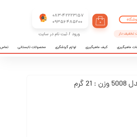
083-42223157
وشگاه
​​​​​​​09356485200
۰
 تخفیف دار
ورود
/
ثبت نام در سایت
حساب کاربری من
ات ماهیگیری
کیف ماهیگیری
لوازم گردشگری
محصولات تابستانی
تماس ب
تغییر گذر واژه
سفارشات
خروج از حساب کاربری