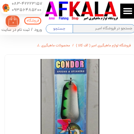
083-42223157
​​​​​​​09356485200
حساب کاربری من
فروشگاه
۰
تغییر گذر واژه
جستجو
ورود
/
ثبت نام در سایت
سفارشات
فروشگاه لوازم ماهیگیری امیر ( آف کالا )
محصولات ماهیگیری
قاشقک CONDOR مدل 5001 وزن : 24 گرم
خروج از حساب کاربری