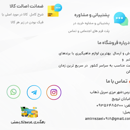
ضمانت اصالت کالا
پشتیبانی و مشاوره
شرح کامل کالا در مورد اصلی یا
فیک بودن در زیر هر کالا
پشتیبانی و مشاوه خرید در
پلت فرم های اجتماعی و تماس
درباره فروشگاه ما
ش و ارسال بهترین لوازم ماهیگیری با برندهای
بر و
​​​​قیمت مناسب به سراسر کشور در سریع ترین زمان
کن
تماس با ما
رس:شهر مرزی سرپل ذهاب
یابان ترویج
: 09356485200
میل:
amirrezaei0918@gmail.c
رهگیری مرسوله پستی​​​​​​​