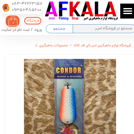
083-42223157
​​​​​​​09356485200
حساب کاربری من
فروشگاه
۰
تغییر گذر واژه
جستجو
ورود
/
ثبت نام در سایت
سفارشات
فروشگاه لوازم ماهیگیری امیر (ای اف کالا)
محصولات ماهیگیری
قاشقک CONDOR مدل 5001 وزن : 24 گرم
خروج از حساب کاربری