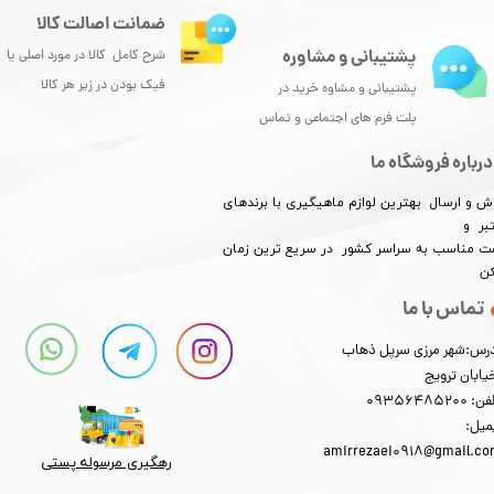
ضمانت اصالت کالا
پشتیبانی و مشاوره
شرح کامل کالا در مورد اصلی یا
فیک بودن در زیر هر کالا
پشتیبانی و مشاوه خرید در
پلت فرم های اجتماعی و تماس
درباره فروشگاه ما
ش و ارسال بهترین لوازم ماهیگیری با برندهای
بر و
​​​​قیمت مناسب به سراسر کشور در سریع ترین زمان
کن
تماس با ما
رس:شهر مرزی سرپل ذهاب
یابان ترویج
: 09356485200
میل:
amirrezaei0918@gmail.c
رهگیری مرسوله پستی​​​​​​​