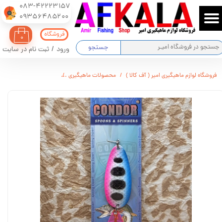
083-42223157
​​​​​​​09356485200
حساب کاربری من
فروشگاه
۰
تغییر گذر واژه
جستجو
ورود
/
ثبت نام در سایت
سفارشات
فروشگاه لوازم ماهیگیری امیر ( آف کالا )
محصولات ماهیگیری
قاشقک CONDOR مدل 5009 وزن : 21 گرم
خروج از حساب کاربری