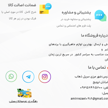
ضمانت اصالت کالا
پشتیبانی و مشاوره
شرح کامل کالا در مورد اصلی یا
فیک بودن در زیر هر کالا
پشتیبانی و مشاوه خرید در
پلت فرم های اجتماعی و تماس
درباره فروشگاه ما
ش و ارسال بهترین لوازم ماهیگیری با برندهای
بر و
​​​​قیمت مناسب به سراسر کشور در سریع ترین زمان
کن
تماس با ما
رس:شهر مرزی سرپل ذهاب
یابان ترویج
: 09356485200
میل:
amirrezaei0918@gmail.c
رهگیری مرسوله پستی​​​​​​​