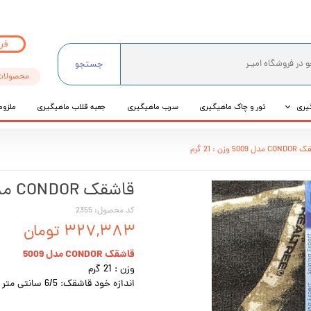
فر
جستجو
محصولات
یری
تور و چاک ماهیگیری
سرب ماهیگیری
جعبه قلاب ماهیگیری
ملزوم
ی
5009 وزن : 21 گرم
عی
قاشقک CONDOR مدل 5009 وزن : 21 گرم
کد محصول: 2355
۳۲۷,۳۸۳ تومان
قاشقک CONDOR مدل 5009
وزن : 21 گرم
اندازه خود قاشقک: 6/5 سانتی متر