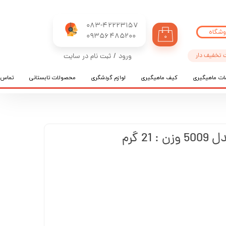
083-42223157
وشگاه
​​​​​​​09356485200
۰
 تخفیف دار
ورود
/
ثبت نام در سایت
حساب کاربری من
ات ماهیگیری
کیف ماهیگیری
لوازم گردشگری
محصولات تابستانی
تماس ب
تغییر گذر واژه
سفارشات
خروج از حساب کاربری