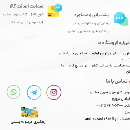
ضمانت اصالت کالا
پشتیبانی و مشاوره
شرح کامل کالا در مورد اصلی یا
فیک بودن در زیر هر کالا
پشتیبانی و مشاوه خرید در
پلت فرم های اجتماعی و تماس
درباره فروشگاه ما
ش و ارسال بهترین لوازم ماهیگیری با برندهای
بر و
​​​​قیمت مناسب به سراسر کشور در سریع ترین زمان
کن
تماس با ما
رس:شهر مرزی سرپل ذهاب
یابان ترویج
: 09356485200
میل:
amirrezaei0918@gmail.c
رهگیری مرسوله پستی​​​​​​​