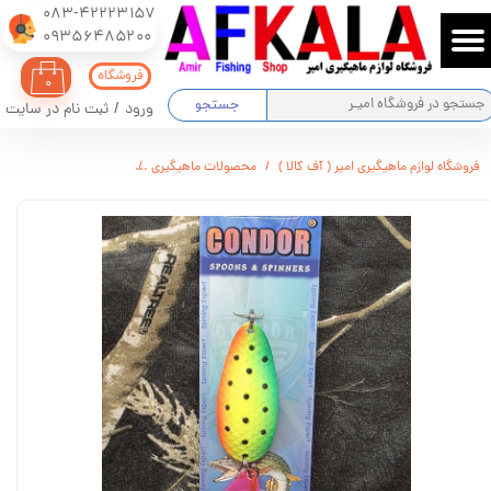
083-42223157
​​​​​​​09356485200
حساب کاربری من
فروشگاه
۰
تغییر گذر واژه
جستجو
ورود
/
ثبت نام در سایت
سفارشات
فروشگاه لوازم ماهیگیری امیر ( آف کالا )
محصولات ماهیگیری
قاشقک CONDOR مدل 5009 وزن : 21 گرم
خروج از حساب کاربری