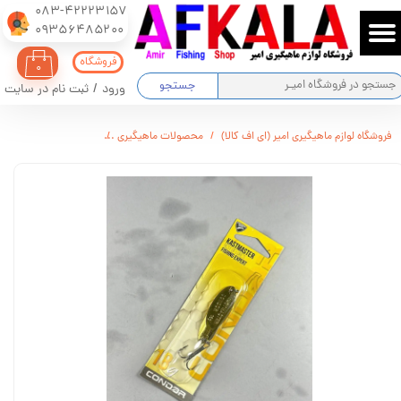
083-42223157
​​​​​​​09356485200
حساب کاربری من
فروشگاه
۰
تغییر گذر واژه
جستجو
ورود
/
ثبت نام در سایت
سفارشات
فروشگاه لوازم ماهیگیری امیر (ای اف کالا)
محصولات ماهیگیری
قاشقک CONDOR مدل KS1103 وزن : 18 گرم
خروج از حساب کاربری