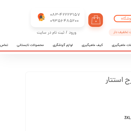
083-42223157
وشگاه
​​​​​​​09356485200
۰
 تخفیف دار
ورود
/
ثبت نام در سایت
حساب کاربری من
ات ماهیگیری
کیف ماهیگیری
لوازم گردشگری
محصولات تابستانی
تماس ب
تغییر گذر واژه
سفارشات
خروج از حساب کاربری
ح استتار