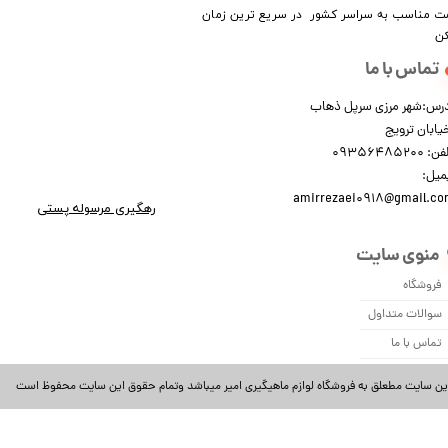
​​​​قیمت مناسب به سراسر کشور در سریع ترین زمان
کن
تماس با ما
رس:شهر مرزی سرپل ذهاب
یابان ترویج
: 09356485200
میل:
amirrezaei0918@gmail.c
رهگیری مرسوله پستی​​​​​​​
منوی سایت
فروشگاه
سوالات متداول
تماس با ما
ین سایت مطعلق به فروشگاه لوازم ماهیگیری امیر میباشد وتمام حقوق این سایت محفوظ است