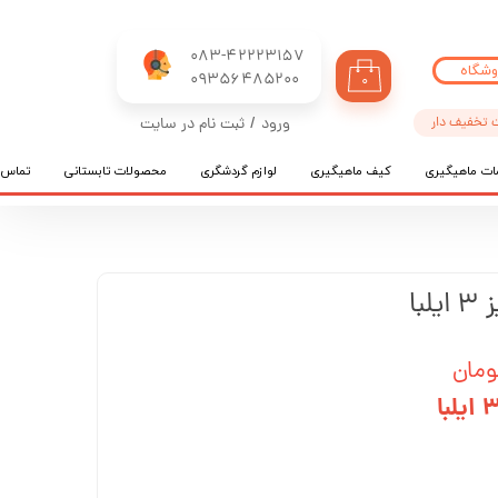
083-42223157
وشگاه
​​​​​​​09356485200
۰
 تخفیف دار
ورود
/
ثبت نام در سایت
حساب کاربری من
ات ماهیگیری
کیف ماهیگیری
لوازم گردشگری
محصولات تابستانی
تماس ب
تغییر گذر واژه
سفارشات
خروج از حساب کاربری
با