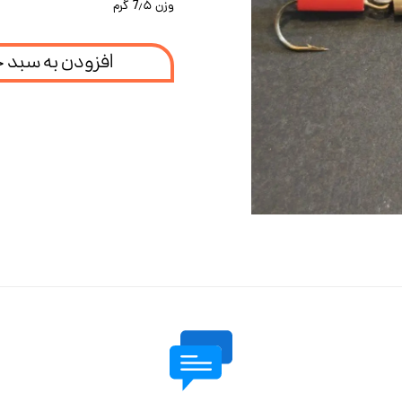
وزن 7٫۵ گرم
افزودن به سبد 