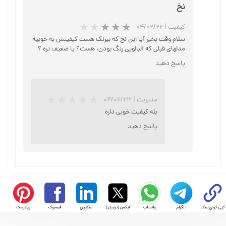
نخ
کیفیت
|
۰۴/۰۲/۲۲
سلام وقت بخیر آیا این نخ که بیرنگ هست کیفیتش به خوبیه
مدلهای قبلی که آلبالویی رنگ بودن، هست؟ یا ضعیف تره ؟
★
★
★
★
★
پاسخ دهید
مدیریت
|
۰۴/۰۲/۲۳
بله کیفیت خوبی داره
پاسخ دهید
★
★
★
★
★
کپی کردن لینک
تلگرام
واتساپ
ایکس (توییتر)
لینکدین
فیسبوک
پینترست