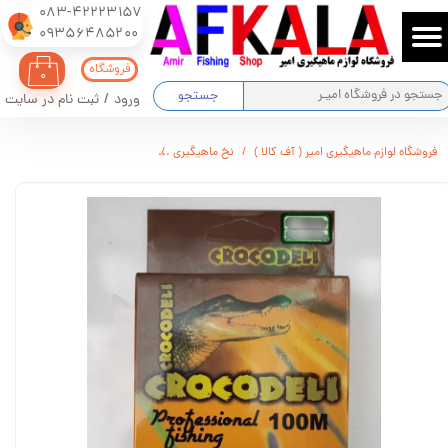
083-42223157
​​​​​​​09356485200
حساب کاربری من
فروشگاه
۰
تغییر گذر واژه
جستجو
ورود
/
ثبت نام در سایت
سفارشات
فروشگاه لوازم ماهیگیری امیر ( آف کالا )
نخ ماهیگیری
نخ ماهیگیری کروکودیل 100 متری سایز 0.45 کد 753
خروج از حساب کاربری