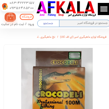
083-42223157
​​​​​​​09356485200
حساب کاربری من
فروشگاه
۰
تغییر گذر واژه
جستجو
ورود
/
ثبت نام در سایت
سفارشات
فروشگاه لوازم ماهیگیری امیر (ای اف کالا)
نخ ماهیگیری
نخ ماهیگیری کروکودیل 100 متری سایز 0.50 کد 754
خروج از حساب کاربری