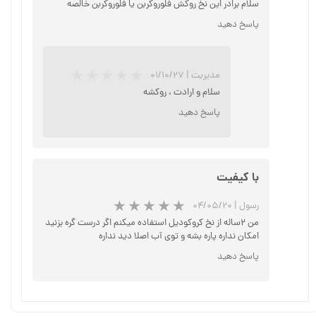
سلام برادر این نخ روکش فلوروکربن یا فلوروکربن خالصه
پاسخ دهید
مدیریت
|
۰۱/۱۰/۲۷
سلام و ارادت ، روکشه
پاسخ دهید
★
★
★
با کیفیت
رسول
|
۰۴/۰۵/۲۰
من ۲ساله از نخ کروکودیل استفاده میکنم اگر درست گره بزنید
امکان نداره پاره بشه و توی آب اصلا دید نداره
پاسخ دهید