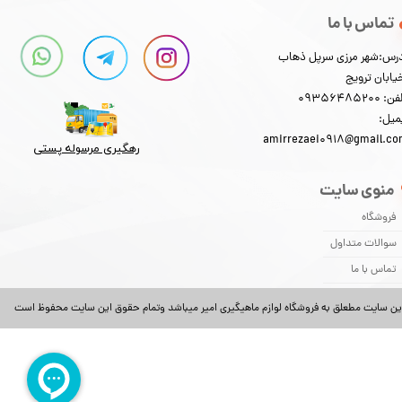
تماس با ما
رس:شهر مرزی سرپل ذهاب
★
★
★
★
★
یابان ترویج
: 09356485200
میل:
amirrezaei0918@gmail.c
رهگیری مرسوله پستی​​​​​​​
منوی سایت
فروشگاه
سوالات متداول
تماس با ما
ین سایت مطعلق به فروشگاه لوازم ماهیگیری امیر میباشد وتمام حقوق این سایت محفوظ است