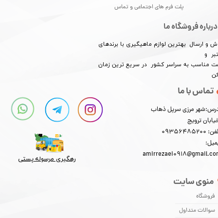
پلت فرم های اجتماعی و تماس
درباره فروشگاه ما
ش و ارسال بهترین لوازم ماهیگیری با برندهای
بر و
★
★
★
★
★
​​​​قیمت مناسب به سراسر کشور در سریع ترین زمان
کن
تماس با ما
رس:شهر مرزی سرپل ذهاب
یابان ترویج
: 09356485200
میل:
amirrezaei0918@gmail.c
رهگیری مرسوله پستی​​​​​​​
منوی سایت
فروشگاه
سوالات متداول