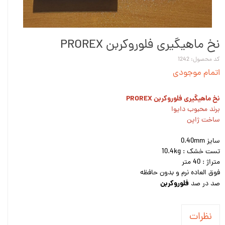
نخ ماهیگیری فلوروکربن PROREX
کد محصول: 1242
اتمام موجودی
نخ ماهیگیری فلوروکربن PROREX
برند محبوب دایوا
ساخت ژاپن
سایز 0.40mm
تست خشک : 10.4kg
متراژ : 40 متر
فوق العاده نرم و بدون حافظه
فلوروکربن
صد در صد
نظرات