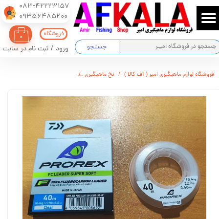
083-42223157
​​​​​​​09356485200
حساب کاربری من
فروشگاه
۰
تغییر گذر واژه
جستجو
ورود
/
ثبت نام در سایت
سفارشات
فروشگاه لوازم ماهیگیری امیر ( آف کالا )
نخ ماهیگیری
نخ ماهیگیری فلوروکربن PROREX
خروج از حساب کاربری