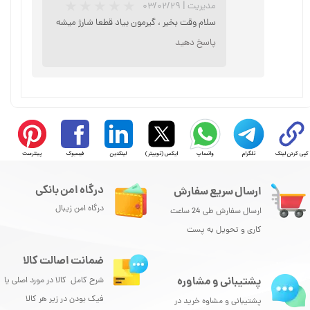
★
★
★
مدیریت
|
۰۳/۰۲/۲۹
سلام وقت بخیر ، گیرمون بیاد قطعا شارژ میشه
پاسخ دهید
کپی کردن لینک
تلگرام
واتساپ
ایکس (توییتر)
لینکدین
فیسبوک
پینترست
درگاه امن بانکی
ارسال سریع سفارش
درگاه امن زیبال
ارسال سفارش طی 24 ساعت
کاری و تحویل به پست
★
★
★
★
★
ضمانت اصالت کالا
پشتیبانی و مشاوره
شرح کامل کالا در مورد اصلی یا
فیک بودن در زیر هر کالا
پشتیبانی و مشاوه خرید در