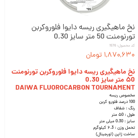
نخ ماهیگیری ریسه دایوا فلوروکربن
تورنومنت 50 متر سایز 0.30
کد محصول: 1576
۱,۸۷۰,۶۳۰ تومان
نخ ماهیگیری ریسه دایوا فلوروکربن تورنومنت
۵0 متر سایز 0.30
DAIWA FLUOROCARBON TOURNAMENT
مخصوص ریسه
100 درصد فلورو کربن
رنگ : شفاف
طول : ۵0 متر
سایز : 0.30 میلی متر
تحمل وزن : ۶.3 کیلوگرم
ساخت ژاپن (اورجینال)