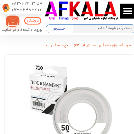
083-42223157
​​​​​​​09356485200
حساب کاربری من
فروشگاه
۰
تغییر گذر واژه
جستجو
ورود
/
ثبت نام در سایت
سفارشات
فروشگاه لوازم ماهیگیری امیر (ای اف کالا)
نخ ماهیگیری
نخ ماهیگیری ریسه دایوا فلوروکربن تورنومن
خروج از حساب کاربری