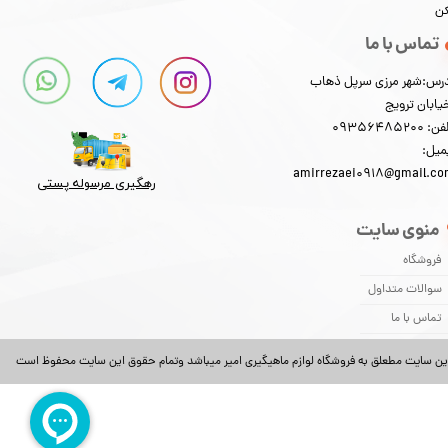
کن
تماس با ما
رس:شهر مرزی سرپل ذهاب
یابان ترویج
: 09356485200
میل:
amirrezaei0918@gmail.c
رهگیری مرسوله پستی​​​​​​​
منوی سایت
فروشگاه
سوالات متداول
تماس با ما
ین سایت مطعلق به فروشگاه لوازم ماهیگیری امیر میباشد وتمام حقوق این سایت محفوظ است