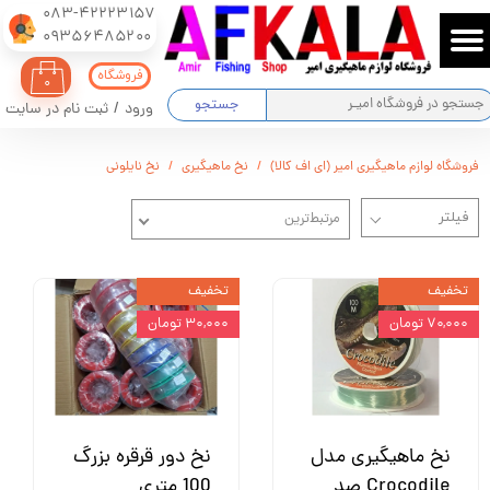
083-42223157
​​​​​​​09356485200
حساب کاربری من
فروشگاه
۰
تغییر گذر واژه
جستجو
ورود
/
ثبت نام در سایت
سفارشات
فروشگاه لوازم ماهیگیری امیر (ای اف کالا)
نخ ماهیگیری
نخ نایلونی
خروج از حساب کاربری
مرتبط‌ترین
تخفیف
تخفیف
۷۰,۰۰۰ تومان
۳۰,۰۰۰ تومان
نخ ماهیگیری مدل
نخ دور قرقره بزرگ
Crocodile صد
100 متری