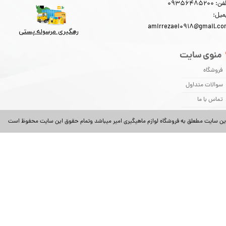
: 09356485200
میل:
amirrezaei0918@gmail.c
رهگیری مرسوله پستی​​​​​​​
منوی سایت
فروشگاه
سوالات متداول
تماس با ما
ین سایت مطعلق به فروشگاه لوازم ماهیگیری امیر میباشد وتمام حقوق این سایت محفوظ است