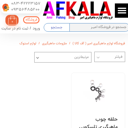
083-42223157
​​​​​​​09356485200
حساب کاربری من
فروشگاه
۰
تغییر گذر واژه
جستجو
ورود
/
ثبت نام در سایت
سفارشات
فروشگاه لوازم ماهیگیری امیر ( آف کالا )
ملزومات ماهیگیری
لوازم استوک
خروج از حساب کاربری
مرتبط‌ترین
حلقه چوب
ماهیگیری تلسکوپی