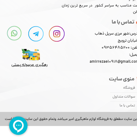
​​​​قیمت مناسب به سراسر کشور در سریع ترین زمان
کن
تماس با ما
رس:شهر مرزی سرپل ذهاب
یابان ترویج
: 09356485200
میل:
amirrezaei0918@gmail.c
رهگیری مرسوله پستی​​​​​​​
منوی سایت
فروشگاه
سوالات متداول
تماس با ما
ین سایت مطعلق به فروشگاه لوازم ماهیگیری امیر میباشد وتمام حقوق این سایت محفوظ است