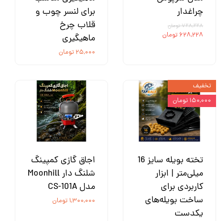
طول
چراغدار
برای لنسر چوب و
180
قلاب چرخ
۷۲۸,۲۲۸ تومان
210 سانتیمتر
۶۲۸,۲۲۸ تومان
ماهیگیری
240 الی 450 سانتیمتر
240 سانتیمتر
۲۵,۰۰۰ تومان
270 سانتیمتر
300 سانتیمتر
تخفیف
360 سانتیمتر
۱۵۰,۰۰۰ تومان
وزن
400 گرم
220 گرم
420 گرم
تخته بویله سایز 16
اجاق گازی کمپینگ
430 گرم
590 گرم
میلی‌متر | ابزار
شلنگ دار Moonhill
650 گرم
کاربردی برای
مدل CS-101A
گرم
ساخت بویله‌های
۱,۳۰۰,۰۰۰ تومان
یکدست
اکشن