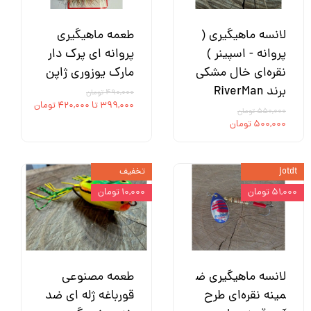
دو اسپول
نوع کلاج
لانسه ماهیگیری (
طعمه ماهیگیری
جلو
پروانه - اسپینر )
پروانه ای پرک دار
نقره‌ای خال مشکی
مارک یوزوری ژاپن
جنس دستگیره
برند RiverMan
۴۹۰,۰۰۰ تومان
فلزی
۳۹۹,۰۰۰ تا ۴۲۰,۰۰۰ تومان
۵۵۰,۰۰۰ تومان
نوع اسپول
۵۰۰,۰۰۰ تومان
فلزی
فلزی روکش دار
jotdt
تخفیف
لاکی
۵۱,۰۰۰ تومان
۱۰,۰۰۰ تومان
جنس بدنه
گرافیک
لانسه ماهیگیری ض
طعمه مصنوعی
مینه نقره‌ای طرح
قورباغه ژله ای ضد