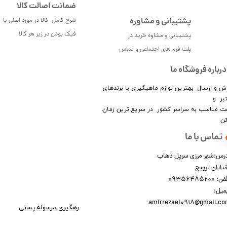
ضمانت اصالت کالا
پشتیبانی و مشاوره
شرح کامل کالا در مورد اصلی یا
فیک بودن در زیر هر کالا
پشتیبانی و مشاوه خرید در
پلت فرم های اجتماعی و تماس
درباره فروشگاه ما
ش و ارسال بهترین لوازم ماهیگیری با برندهای
بر و
​​​​قیمت مناسب به سراسر کشور در سریع ترین زمان
کن
تماس با ما
رس:شهر مرزی سرپل ذهاب
یابان ترویج
: 09356485200
میل:
amirrezaei0918@gmail.c
رهگیری مرسوله پستی​​​​​​​