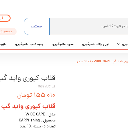
فر
جستجو
محصولات
یری
تور و چاک ماهیگیری
سرب ماهیگیری
جعبه قلاب ماهیگیری
ملزوم
ی
پ WIDE GAPE پک 10 عددی
عی
قلاب کپوری واید گپ WIDE GAPE پک 10 ع
کد کالا: 1589
۱۵۵,۰۱۰ تومان
قلاب کپوری واید گپ WIDE GAPE
مدل : WIDE GAPE
محصول : CARPfishing
تعداد در بسته :10 عدد