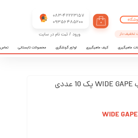
083-42223157
وشگاه
​​​​​​​09356485200
۰
 تخفیف دار
ورود
/
ثبت نام در سایت
حساب کاربری من
ات ماهیگیری
کیف ماهیگیری
لوازم گردشگری
محصولات تابستانی
تماس ب
تغییر گذر واژه
سفارشات
خروج از حساب کاربری
ددی