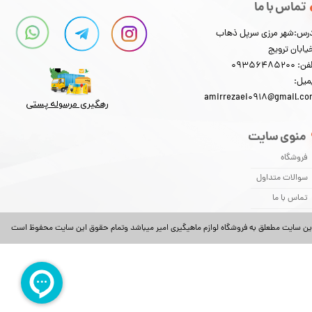
تماس با ما
رس:شهر مرزی سرپل ذهاب
★
★
★
★
★
یابان ترویج
: 09356485200
میل:
amirrezaei0918@gmail.c
رهگیری مرسوله پستی​​​​​​​
منوی سایت
فروشگاه
سوالات متداول
تماس با ما
ین سایت مطعلق به فروشگاه لوازم ماهیگیری امیر میباشد وتمام حقوق این سایت محفوظ است