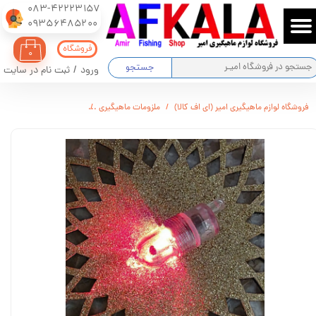
083-42223157
​​​​​​​09356485200
حساب کاربری من
فروشگاه
۰
تغییر گذر واژه
جستجو
ورود
/
ثبت نام در سایت
سفارشات
فروشگاه لوازم ماهیگیری امیر (ای اف کالا)
ملزومات ماهیگیری
چراغ زنگوله ماهیگیری حساس
خروج از حساب کاربری