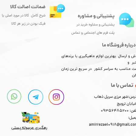
ضمانت اصالت کالا
پشتیبانی و مشاوره
شرح کامل کالا در مورد اصلی یا
فیک بودن در زیر هر کالا
پشتیبانی و مشاوه خرید در
پلت فرم های اجتماعی و تماس
درباره فروشگاه ما
ش و ارسال بهترین لوازم ماهیگیری با برندهای
بر و
​​​​قیمت مناسب به سراسر کشور در سریع ترین زمان
کن
تماس با ما
رس:شهر مرزی سرپل ذهاب
یابان ترویج
: 09356485200
میل:
amirrezaei0918@gmail.c
رهگیری مرسوله پستی​​​​​​​