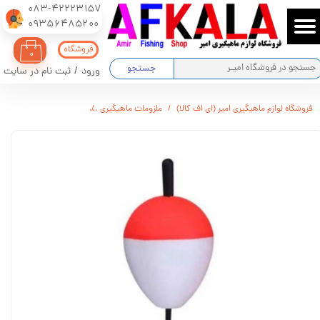
083-42223157
​​​​​​​09356485200
حساب کاربری من
فروشگاه
۰
تغییر گذر واژه
جستجو
ورود
/
ثبت نام در سایت
سفارشات
فروشگاه لوازم ماهیگیری امیر (ای اف کالا)
ملزومات ماهیگیری
شناور ماهیگیری تخم مرغی 40 گرم
خروج از حساب کاربری