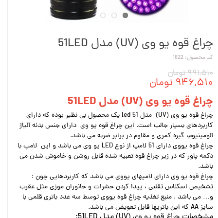
چراغ قوه یو وی (UV) مدل 51LED
کد محصول: 1622
۹۹۱,۵۱۰ تومان
۹۴۶,۵۱۰ تومان
چراغ قوه یو وی (UV) مدل 51LED
چراغ قوه یو وی (UV) مدل 51 led یک محصول بی نظیر بوده که دارای
کاربردهای بسیار جالب است. این چراغ قوه یو وی دارای جنس بدنه آلیاژ
آلومینیوم، گیره کمری و مقاوم در برابر ضربه می باشد.
چراغ قوه یووی دارای 51 لامپ از نوع LED یو وی می باشد و این لامپ با
دکمه پاور که در زیر چراغ قوه تعبیه شده قابل روشن و خاموش شدن می
باشد.
چراغ قوه یو وی دارای لامپهای یووی می باشد که کاربردهایی چون :
تشخیص اسکناس تقلبی ، پیدا کردن حشرات و جانوران موزی مثل عقرب
و… می باشد . منبع تغذیه چراغ قوه یووی توسط سه عدد باتری قلمی با
سایز AA که این باتریها قابل تعویض می باشد.
مشخصات چراغ قوه یو وی (UV) مدل 51LED: