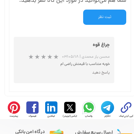
شما هم می‌توانید در مورد این کالا نظر بدهید.
ثبت نظر
چراغ قوه
محسن یار محمدی
|
۰۳/۰۵/۱۸
خوبه متناسب با قیمتش راضی ام
پاسخ دهید
کپی کردن لینک
تلگرام
واتساپ
ایکس (توییتر)
لینکدین
فیسبوک
پینترست
درگاه امن بانکی
ارسال سریع سفارش