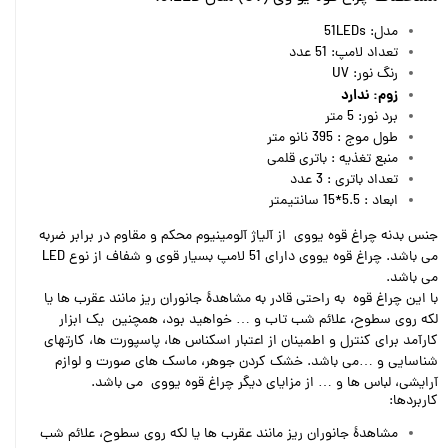
مدل: 51LEDs
تعداد لامپ: 51 عدد
رنگ نور: UV
زوم: ندارد
برد نور: 5 متر
طول موج : 395 نانو متر
منبع تغذیه : باتری قلمی
تعداد باتری : 3 عدد
ابعاد : 5.5*15 سانتیمتر
جنس بدنه چراغ قوه یووی از آلیاژ آلومینیوم محکم و مقاوم در برابر ضربه
می باشد. چراغ قوه یووی دارای 51 لامپ بسیار قوی و شفاف از نوع LED
می باشد.
با این چراغ قوه به راحتی قادر به مشاهدۀ جانوران ریز مانند عقرب ها یا
لکه روی سطوح، علائم شب تاب و … خواهید بود، همچنین یک ابزار
کارآمد برای کنترل و اطمینان از اعتبار اسکناس ها، پاسپورت ها، کارتهای
شناسایی و …می باشد. خشک کردن جوهر، ماسک های صورت و لوازم
آرایشی، لباس ها و … از مزایای دیگر چراغ قوه یووی می باشد.
کاربردها:
مشاهدۀ جانوران ریز مانند عقرب ها یا لکه روی سطوح، علائم شب