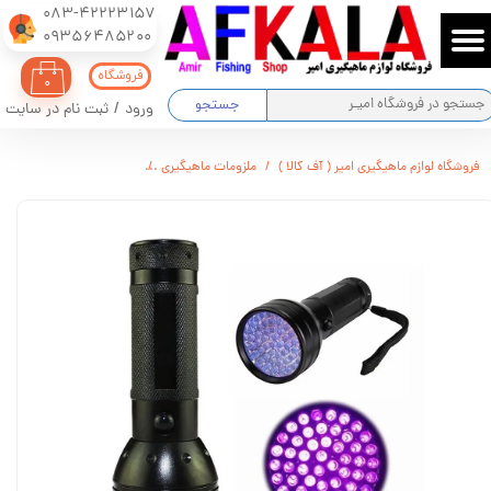
083-42223157
​​​​​​​09356485200
حساب کاربری من
فروشگاه
۰
تغییر گذر واژه
جستجو
ورود
/
ثبت نام در سایت
سفارشات
فروشگاه لوازم ماهیگیری امیر ( آف کالا )
ملزومات ماهیگیری
چراغ قوه یو وی (UV) مدل 51LED
خروج از حساب کاربری